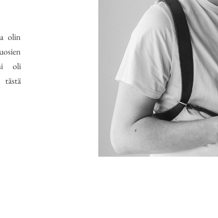
a olin
uosien
si oli
 tästä