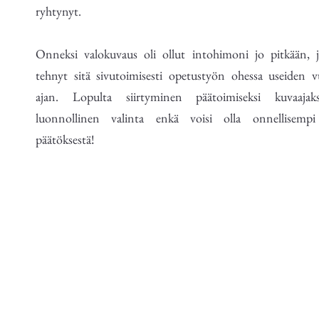
ryhtynyt.
Onneksi valokuvaus oli ollut intohimoni jo pitkään, j
tehnyt sitä sivutoimisesti opetustyön ohessa useiden v
ajan. Lopulta siirtyminen päätoimiseksi kuvaajak
luonnollinen valinta enkä voisi olla onnellisempi
päätöksestä!