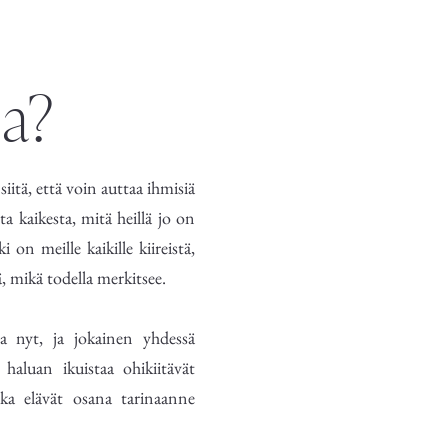
ja?
iitä, että voin auttaa ihmisiä
a kaikesta, mitä heillä jo on
 on meille kaikille kiireistä,
, mikä todella merkitsee.
a nyt, ja jokainen yhdessä
 haluan ikuistaa ohikiitävät
tka elävät osana tarinaanne