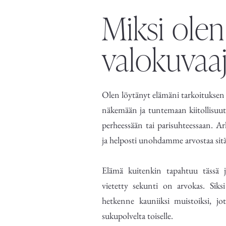
Miksi olen
valokuvaa
Olen löytänyt elämäni tarkoituksen s
näkemään ja tuntemaan kiitollisuutt
perheessään tai parisuhteessaan. Arki
ja helposti unohdamme arvostaa sitä
Elämä kuitenkin tapahtuu tässä j
vietetty sekunti on arvokas. Siksi
hetkenne kauniiksi muistoiksi, jo
sukupolvelta toiselle.