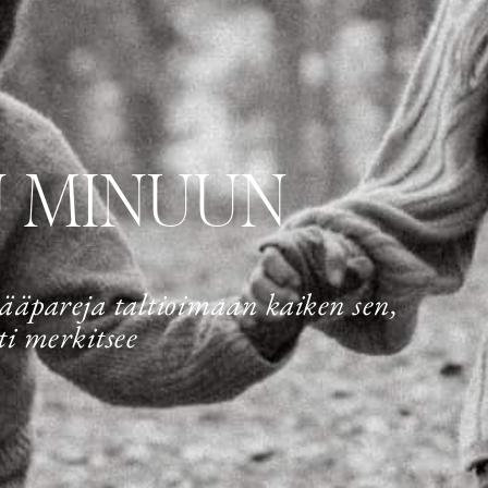
U MINUUN
hääpareja taltioimaan kaiken sen,
ti merkitsee