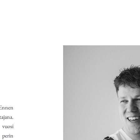
 Ennen
ajana.
 vuosi
 perin