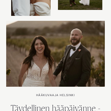
HÄÄKUVAAJA HELSINKI
Täydellinen hääpäivänne -