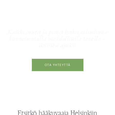
HÄÄKUVAUS HELSINKI
Kaikki suuret ja pienet hetket taltioituna
kauneimmalla mahdollisella tavalla –
ikuisiksi ajoiksi
OTA YHTEYTTÄ
Etsitkö hääkuvaaja Helsinkiin